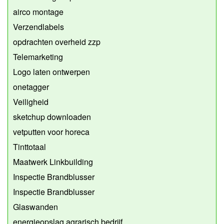
airco montage
Verzendlabels
opdrachten overheid zzp
Telemarketing
Logo laten ontwerpen
onetagger
Veiligheid
sketchup downloaden
vetputten voor horeca
Tinttotaal
Maatwerk Linkbuilding
Inspectie Brandblusser
Inspectie Brandblusser
Glaswanden
energieopslag agrarisch bedrijf