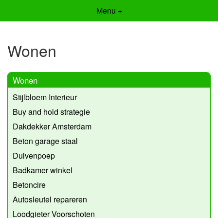
Menu +
Wonen
Wonen
Stijlbloem Interieur
Buy and hold strategie
Dakdekker Amsterdam
Beton garage staal
Duivenpoep
Badkamer winkel
Betoncire
Autosleutel repareren
Loodgieter Voorschoten