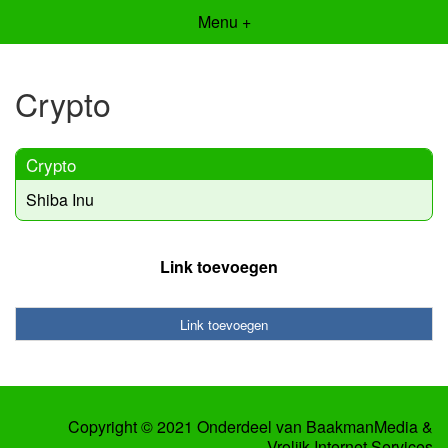
Menu +
Crypto
Crypto
Shiba Inu
Link toevoegen
Link toevoegen
Copyright © 2021 Onderdeel van
BaakmanMedia
&
Vrolijk Internet Services